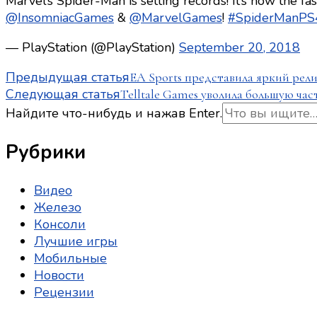
Marvel’s Spider-Man is setting records! It’s now the fast
@InsomniacGames
&
@MarvelGames
!
#SpiderManPS
— PlayStation (@PlayStation)
September 20, 2018
Навигация
Предыдущая статья
EA Sports представила яркий рел
Следующая статья
Telltale Games уволила большую ча
по
Ищите
Найдите что-нибудь и нажав Enter.
что-
записям
то?
Рубрики
Видео
Железо
Консоли
Лучшие игры
Мобильные
Новости
Рецензии