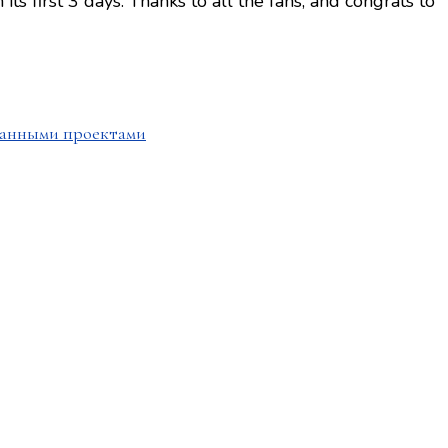
 its first 3 days. Thanks to all the fans, and congrats to
ованными проектами