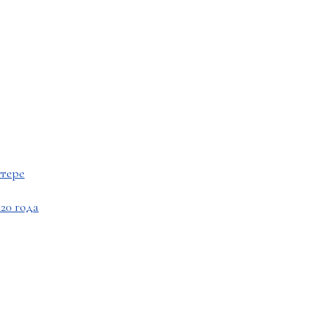
ттере
20 года