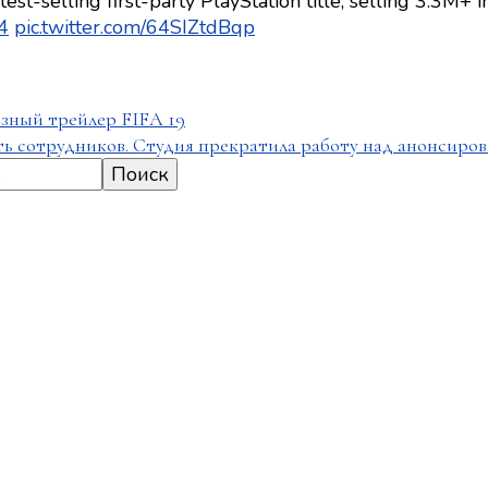
est-selling first-party PlayStation title, selling 3.3M+ in
4
pic.twitter.com/64SIZtdBqp
изный трейлер FIFA 19
сть сотрудников. Студия прекратила работу над анонсир