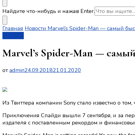
Ищите
Найдите что-нибудь и нажав Enter.
что-
то?
Главная
Новости
Marvel’s Spider-Man — самый б
Новости
Marvel’s Spider-Man — самы
от
admin
24.09.2018
21.01.2020
Из Твиттера компании Sony стало известно о том,
Приключения Спайди вышли 7 сентября, и за пер
издателя с поставленным рекордом и финансовы