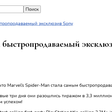
ыстропродаваемый эксклюзив Sony
й быстропродаваемый эксклюз
 что Marvel’s Spider-Man стала самым быстропродав
вые три дня они разошлись тиражом в 3,3 миллион
м успехом!