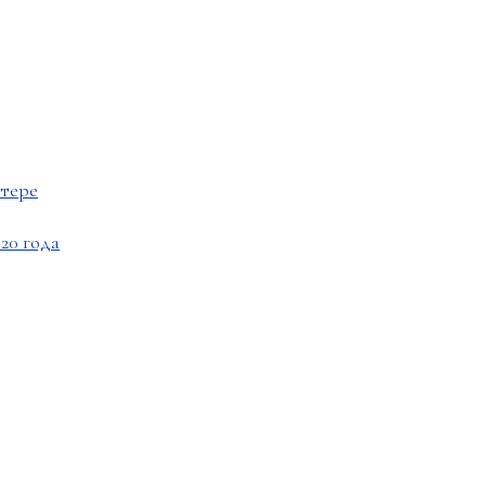
ттере
20 года