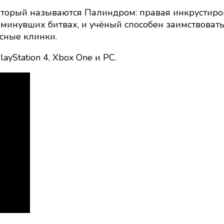
оторый называются Палиндром: правая инкрустиро
минувших битвах, и учёный способен заимствовать и
сные клинки.
ayStation 4, Xbox One и PC.