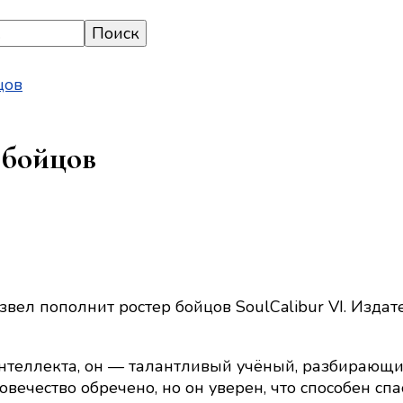
цов
 бойцов
вел пополнит ростер бойцов SoulCalibur VI. Издат
еллекта, он — талантливый учёный, разбирающийс
ловечество обречено, но он уверен, что способен сп