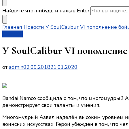
Ищите
Найдите что-нибудь и нажав Enter.
что-
то?
Главная
Новости
У SoulCalibur VI пополнение бой
Новости
У SoulCalibur VI пополнение
от
admin
02.09.2018
21.01.2020
Bandai Namco сообщила о том, что многомудрый Аз
демонстрирует свои таланты и умения.
Многомудрый Азвел наделён высоким уровнем инт
воинских искусствах. Герой убеждён в том, что че