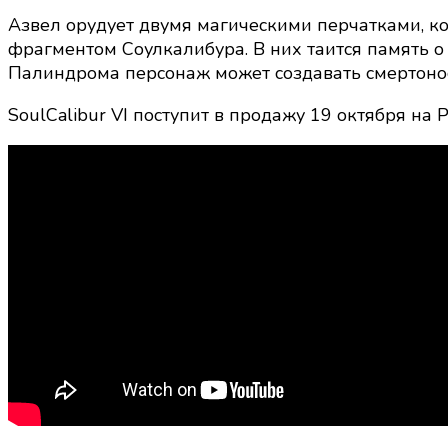
Азвел орудует двумя магическими перчатками, к
фрагментом Соулкалибура. В них таится память о 
Палиндрома персонаж может создавать смертоно
SoulCalibur VI поступит в продажу 19 октября на Pl