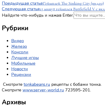
Навигация
Предыдущая статья
Геймплей The Sinking City (видео)
Следующая статья
15 минут геймплея Battlefield V с 
по
Ищите
Найдите что-нибудь и нажав Enter.
что-
записям
то?
Рубрики
Видео
Железо
Консоли
Лучшие игры
Мобильные
Новости
Рецензии
Смотрите
tonkabeans.ru
рецепты с бобами тонка.
Смотрите
www.server-world.ru
723595-201.
Архивы