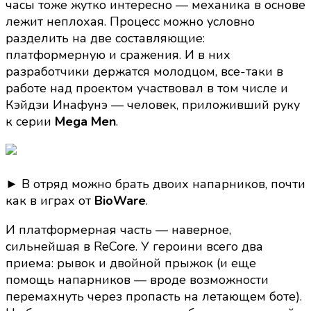
часы тоже жутко интересно — механика в основе
лежит неплохая. Процесс можно условно
разделить на две составляющие:
платформерную и сражения. И в них
разработчики держатся молодцом, все-таки в
работе над проектом участвовал в том числе и
Кэйдзи Инафунэ — человек, приложивший руку
к серии
Mega Men
.
► В отряд можно брать двоих напарников, почти
как в играх от
BioWare
.
И платформерная часть — наверное,
сильнейшая в ReCore. У героини всего два
приема: рывок и двойной прыжок (и еще
помощь напарников — вроде возможности
перемахнуть через пропасть на летающем боте).