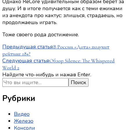
Однако ReCore удивительным образом берет за
душу. И в итоге получается как с теми ежиками
из анекдота про кактус: злишься, страдаешь, но
продолжаешь играть.
Тоже своего рода достижение.
Навигация
Предыдущая статья
В России «Дота» получит
рейтинг 18+?
по
Следующая статья
Обзор Silence: The Whispered
записям
World 2
Ищите
Найдите что-нибудь и нажав Enter.
что-
то?
Рубрики
Видео
Железо
Консоли