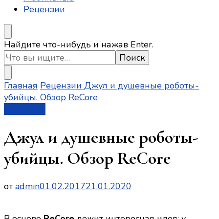
Рецензии
Ищите
Найдите что-нибудь и нажав Enter.
что-
то?
Главная
Рецензии
Джул и душевные роботы-
убийцы. Обзор ReCore
Рецензии
Джул и душевные роботы-
убийцы. Обзор ReCore
от
admin
01.02.2017
21.01.2020
В основе
ReCore
лежит интересная идея: у