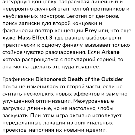
абсурдную концовку, забрасывая линейный и
невероятно скучный этап толпой противников и
неубиваемых монстров. Беготня от демонов,
поиск записки для второй концовки и
фактически повтор концепции
Prey
или, что еще
хуже,
Mass Effect 3
, где разные выборы вели
практически к одному финалу, вызывает только
стойкое чувство разочарования. Если
Arkane
хотела распрощаться с популярной серией, то
она могла сделать это куда изящнее.
Графически
Dishonored: Death of the Outsider
почти не изменилась со второй части, если не
считать нескольких новых эффектов и заметно
улучшенной оптимизации. Межуровневые
загрузки длинные, но не настолько, чтобы
заскучать. При этом игра активно использует
переделанные локации из оригинальных
проектов, наполняя их новыми идеями.