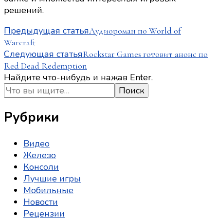
решений.
Навигация
Предыдущая статья
Аудиороман по World of
Warcraft
по
Следующая статья
Rockstar Games готовит анонс по
записям
Red Dead Redemption
Ищите
Найдите что-нибудь и нажав Enter.
что-
то?
Рубрики
Видео
Железо
Консоли
Лучшие игры
Мобильные
Новости
Рецензии