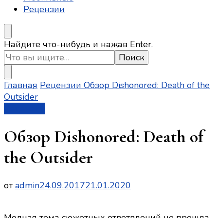
Рецензии
Ищите
Найдите что-нибудь и нажав Enter.
что-
то?
Главная
Рецензии
Обзор Dishonored: Death of the
Outsider
Рецензии
Обзор Dishonored: Death of
the Outsider
от
admin
24.09.2017
21.01.2020
Модная тема сюжетных ответвлений не прошла